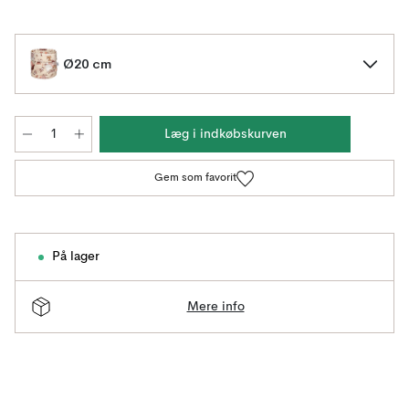
Ø20 cm
Læg i indkøbskurven
Gem som favorit
På lager
Mere info