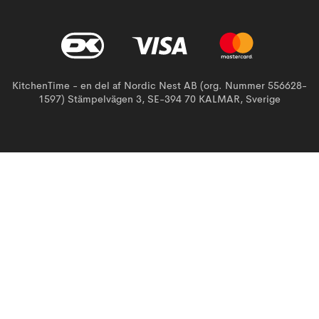
KitchenTime - en del af Nordic Nest AB (org. Nummer 556628-
1597) Stämpelvägen 3, SE-394 70 KALMAR, Sverige