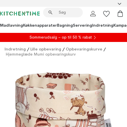
Madlavning
Køkkenapparater
Bagning
Servering
Indretning
Kampa
S
ommerudsalg
– op til 50 % rabat
Indretning
/
Lille opbevaring
/
Opbevaringskurve
/
Hjemmeglæde Mumi opbevaringskurv