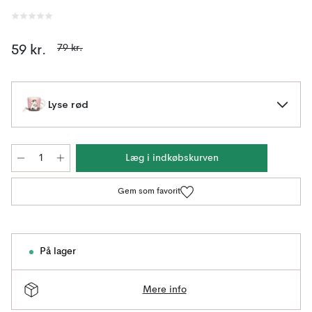
79 kr.
59 kr.
Lyse rød
Læg i indkøbskurven
Gem som favorit
På lager
Mere info