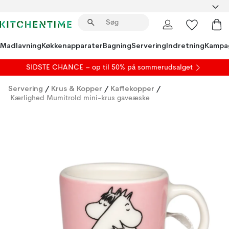
Madlavning
Køkkenapparater
Bagning
Servering
Indretning
Kampa
SIDSTE CHANCE – op til 50% på
sommerudsalget
Servering
/
Krus & Kopper
/
Kaffekopper
/
Kærlighed Mumitrold mini-krus gaveæske