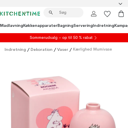
Madlavning
Køkkenapparater
Bagning
Servering
Indretning
Kampa
S
ommerudsalg
– op til 50 % rabat
Indretning
/
Dekoration
/
Vaser
/
Kærlighed Mumivase