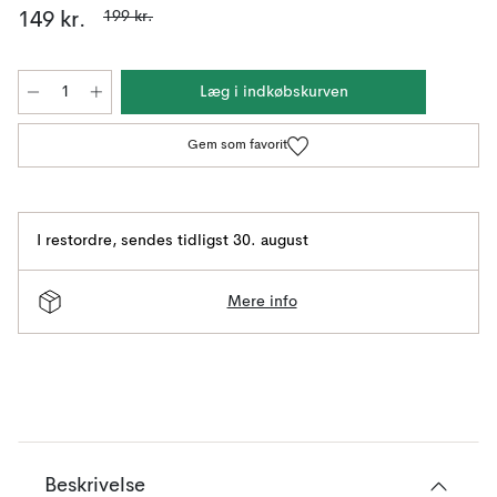
199 kr.
149 kr.
Læg i indkøbskurven
Gem som favorit
I restordre
,
sendes tidligst 30. august
Mere info
Beskrivelse