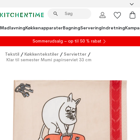
Madlavning
Køkkenapparater
Bagning
Servering
Indretning
Kampa
S
ommerudsalg
– op til 50 % rabat
Tekstil
/
Køkkentekstiler
/
Servietter
/
Klar til semester Mumi papirserviet 33 cm