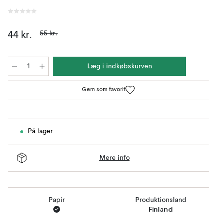
55 kr.
44 kr.
Læg i indkøbskurven
Gem som favorit
På lager
Mere info
Papir
Produktionsland
Finland