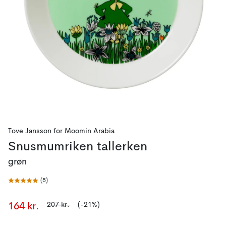
Tove Jansson
for
Moomin Arabia
Snusmumriken tallerken
grøn
(
5
)
207 kr.
(-21%)
164 kr.