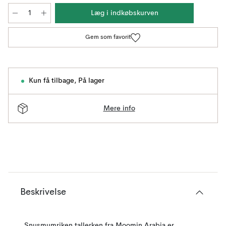
Læg i indkøbskurven
Gem som favorit
Kun få tilbage
,
På lager
Mere info
Beskrivelse
Snusmumriken tallerken fra Moomin Arabia er