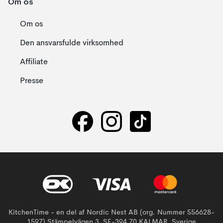
Om os
Om os
Den ansvarsfulde virksomhed
Affiliate
Presse
KitchenTime - en del af Nordic Nest AB (org. Nummer 556628-
1597) Stämpelvägen 3, SE-394 70 KALMAR, Sverige