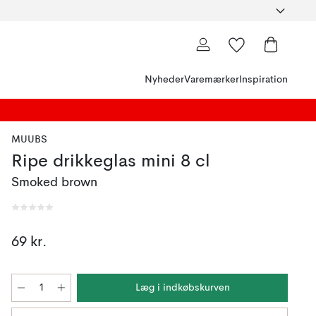
Nyheder
Varemærker
Inspiration
MUUBS
Ripe drikkeglas mini 8 cl
Smoked brown
69 kr.
Læg i indkøbskurven