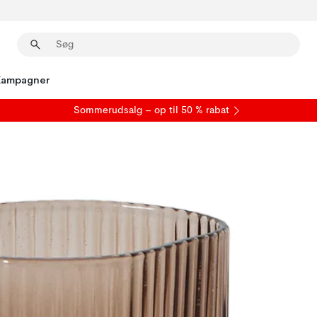
Kampagner
S
ommerudsalg
– op til 50 % rabat