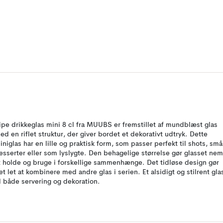
ipe drikkeglas mini 8 cl fra MUUBS er fremstillet af mundblæst glas
ed en riflet struktur, der giver bordet et dekorativt udtryk. Dette
iniglas har en lille og praktisk form, som passer perfekt til shots, små
esserter eller som lyslygte. Den behagelige størrelse gør glasset nem
t holde og bruge i forskellige sammenhænge. Det tidløse design gør
et let at kombinere med andre glas i serien. Et alsidigt og stilrent gla
il både servering og dekoration.