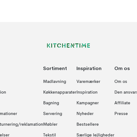
Sortiment
Inspiration
Om os
Madlavning
Varemærker
Om os
ion
Køkkenapparater
Inspiration
Den ansvar
Bagning
Kampagner
Affiliate
amationer
Servering
Nyheder
Presse
turnering/reklamation
Møbler
Bestsellere
elser
Tekstil
Særlige lejligheder