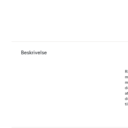
Beskrivelse
R
m
m
d
a
d
t