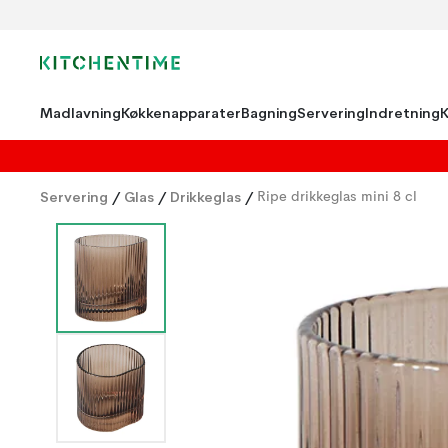
Madlavning
Køkkenapparater
Bagning
Servering
Indretning
Servering
/
Glas
/
Drikkeglas
/
Ripe drikkeglas mini 8 cl