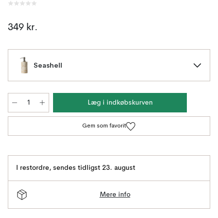
349 kr.
Seashell
Læg i indkøbskurven
Gem som favorit
I restordre
,
sendes tidligst 23. august
Mere info