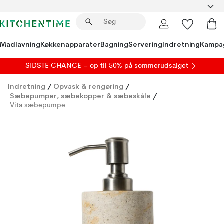
Madlavning
Køkkenapparater
Bagning
Servering
Indretning
Kampa
SIDSTE CHANCE – op til 50% på
sommerudsalget
Indretning
/
Opvask & rengøring
/
Sæbepumper, sæbekopper & sæbeskåle
/
Vita sæbepumpe