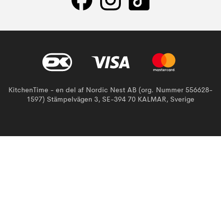
KitchenTime - en del af Nordic Nest AB (org. Nummer 556628-
1597) Stämpelvägen 3, SE-394 70 KALMAR, Sverige