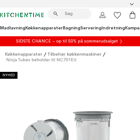
Madlavning
Køkkenapparater
Bagning
Servering
Indretning
Kampa
SIDSTE CHANCE – op til 50% på
sommerudsalget
Køkkenapparater
/
Tilbehør køkkenmaskiner
/
Ninja Tubes beholder til NC701EU
NYHED