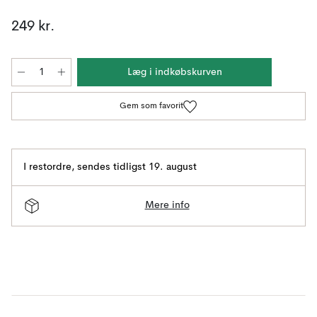
249 kr.
Læg i indkøbskurven
Gem som favorit
I restordre
,
sendes tidligst 19. august
Mere info