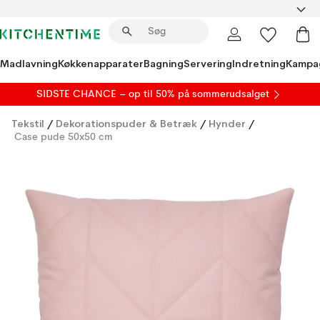
Madlavning
Køkkenapparater
Bagning
Servering
Indretning
Kampa
SIDSTE CHANCE – op til 50% på
sommerudsalget
Tekstil
/
Dekorationspuder & Betræk
/
Hynder
/
Case pude 50x50 cm