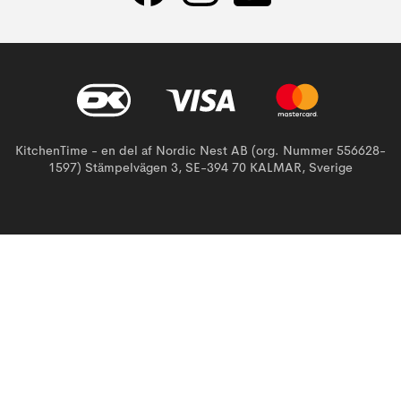
KitchenTime - en del af Nordic Nest AB (org. Nummer 556628-
1597) Stämpelvägen 3, SE-394 70 KALMAR, Sverige