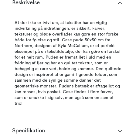
Beskrivelse
At der ikke er tvivl om, at tekstiler har en vigtig
indvirkning på indretningen, er sikkert. Farver,
teksturer og bløde overflader kan gøre en stor forskel
både for følelse og stil. Case pude 50x50 cm fra
Northern, designet af Kyla McCallum, er et perfekt
eksempel på en tekstildetalje, der kan gøre en forskel
for et helt rum. Puden er fremstillet i uld med en
fyldning af fjer og har en quiltet tekstur, som er
behagelig at røre ved, holde og kramme. Den quiltede
design er inspireret af origami-lignende folder, som
sammen med de synlige sømme danner det
geometriske mønster. Pudens betræk er aftageligt og
kan renses, hvis ønsket. Case findes i flere farver,
som er smukke i sig selv, men også som en samlet
trio!
Specifikation