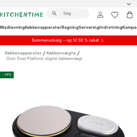
Madlavning
Køkkenapparater
Bagning
Servering
Indretning
Kampa
S
ommerudsalg
– op til 50 % rabat
Køkkenapparater
/
Køkkenvægte
/
Ooni Dual Platform digital køkkenvægt
-19%