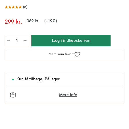
(
5
)
369 kr.
(-19%)
299 kr.
Læg i indkøbskurven
Gem som favorit
Kun få tilbage
,
På lager
Mere info