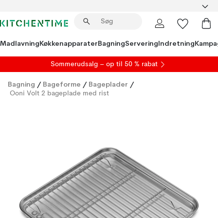
Madlavning
Køkkenapparater
Bagning
Servering
Indretning
Kampa
S
ommerudsalg
– op til 50 % rabat
Bagning
/
Bageforme
/
Bageplader
/
Ooni Volt 2 bageplade med rist