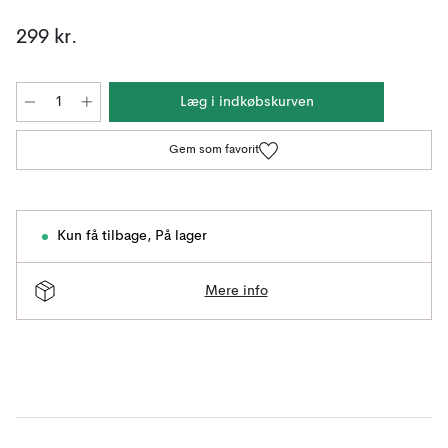
299 kr.
Læg i indkøbskurven
Gem som favorit
Kun få tilbage
,
På lager
Mere info