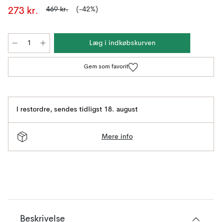
469 kr.
(-42%)
273 kr.
Læg i indkøbskurven
Gem som favorit
I restordre
,
sendes tidligst 18. august
Mere info
Beskrivelse