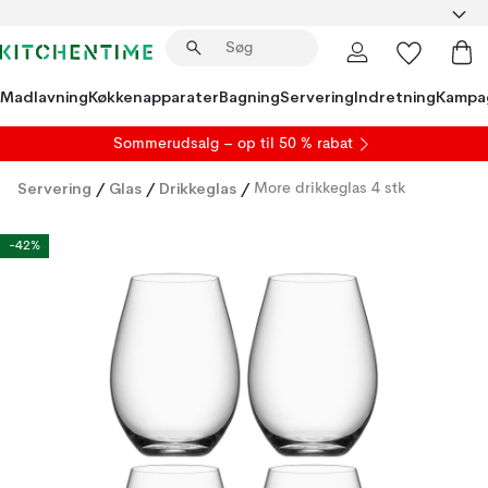
Madlavning
Køkkenapparater
Bagning
Servering
Indretning
Kampa
S
ommerudsalg
– op til 50 % rabat
Servering
/
Glas
/
Drikkeglas
/
More drikkeglas 4 stk
-42%