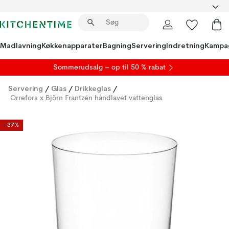
Madlavning
Køkkenapparater
Bagning
Servering
Indretning
Kampa
S
ommerudsalg
– op til 50 % rabat
Servering
/
Glas
/
Drikkeglas
/
Orrefors x Björn Frantzén håndlavet vattenglas
-37%