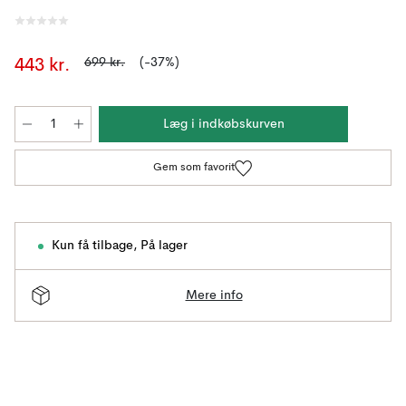
699 kr.
(-37%)
443 kr.
Læg i indkøbskurven
Gem som favorit
Kun få tilbage
,
På lager
Mere info