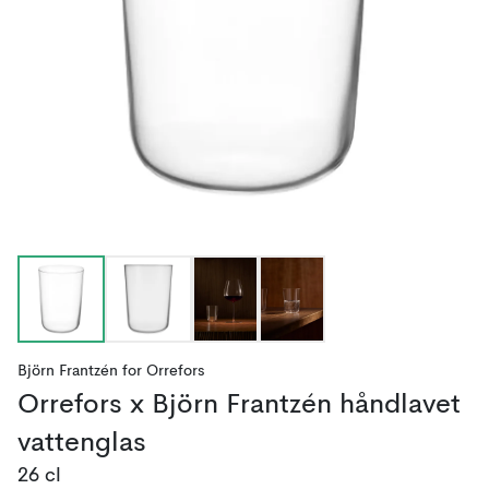
Björn Frantzén
for
Orrefors
Orrefors x Björn Frantzén håndlavet
vattenglas
26 cl