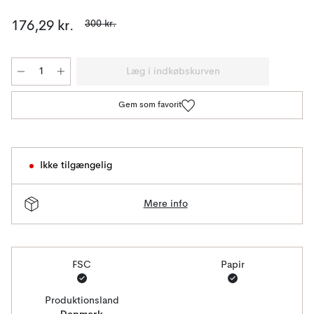
300 kr.
176,29 kr.
Læg i indkøbskurven
Gem som favorit
Ikke tilgængelig
Mere info
FSC
Papir
Produktionsland