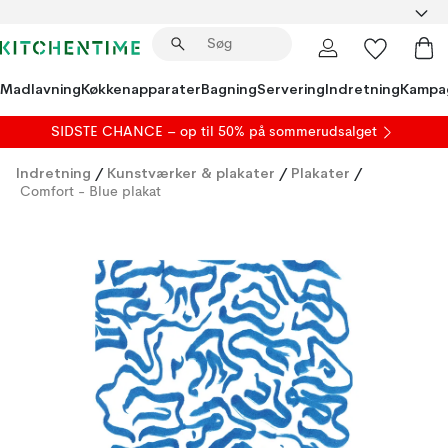
Madlavning
Køkkenapparater
Bagning
Servering
Indretning
Kampa
SIDSTE CHANCE – op til 50% på
sommerudsalget
Indretning
/
Kunstværker & plakater
/
Plakater
/
Comfort - Blue plakat