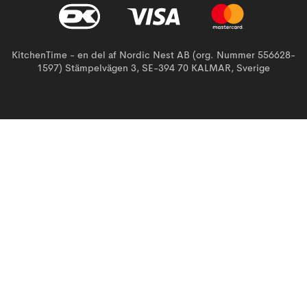
KitchenTime - en del af Nordic Nest AB (org. Nummer 556628-
1597) Stämpelvägen 3, SE-394 70 KALMAR, Sverige