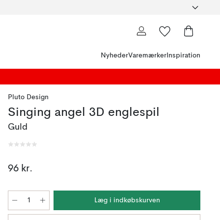
Nyheder
Varemærker
Inspiration
Pluto Design
Singing angel 3D englespil
Guld
96 kr.
Læg i indkøbskurven