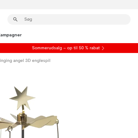
Kampagner
S
ommerudsalg
– op til 50 % rabat
inging angel 3D englespil