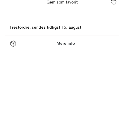
Gem som favorit
I restordre
,
sendes tidligst 16. august
Mere info