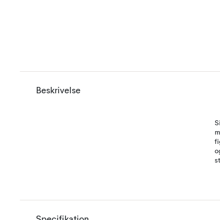
Beskrivelse
S
m
f
o
s
Specifikation