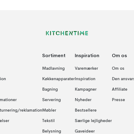
Sortiment
Inspiration
Om os
Madlavning
Varemærker
Om os
ion
Køkkenapparater
Inspiration
Den ansvar
Bagning
Kampagner
Affiliate
amationer
Servering
Nyheder
Presse
turnering/reklamation
Møbler
Bestsellere
elser
Tekstil
Særlige lejligheder
Belysning
Gaveideer