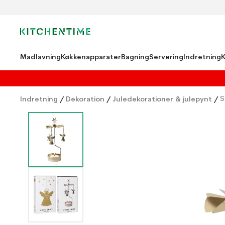
Madlavning
Køkkenapparater
Bagning
Servering
Indretning
Indretning
/
Dekoration
/
Juledekorationer & julepynt
/
S