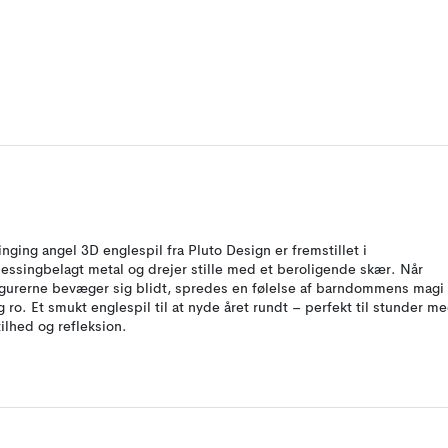
inging angel 3D englespil fra Pluto Design er fremstillet i
essingbelagt metal og drejer stille med et beroligende skær. Når
igurerne bevæger sig blidt, spredes en følelse af barndommens magi
g ro. Et smukt englespil til at nyde året rundt – perfekt til stunder m
tilhed og refleksion.