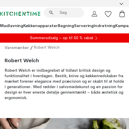
Madlavning
Køkkenapparater
Bagning
Servering
Indretning
Kampa
S
ommerudsalg
– op til 50 % rabat
Varemærker
/
Robert Welch
Robert Welch
Robert Welch er indbegrebet af tidløst britisk design og
funktionalitet i hverdagen. Bestik, knive og køkkenredskaber fra
mærket forener elegance med præcision og er skabt til at holde
i generationer. Med rødder i sølvsmedekunst og en passion for
design er hver eneste detalje gennemtænkt – både æstetisk og
ergonomisk.