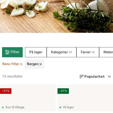
Filter
På lager
Kategorier
Farver
Mater
Rens filter
Bergen
Popularitet
13
resultater
-31%
-21%
Kun få tilbage
På lager