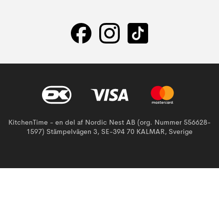
KitchenTime - en del af Nordic Nest AB (org. Nummer 556628-
1597) Stämpelvägen 3, SE-394 70 KALMAR, Sverige