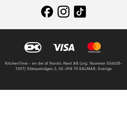
KitchenTime - en del af Nordic Nest AB (org. Nummer 556628-
1597) Stämpelvägen 3, SE-394 70 KALMAR, Sverige