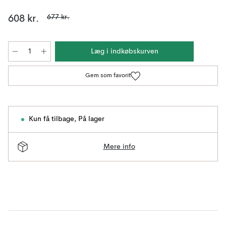
677 kr.
608 kr.
Læg i indkøbskurven
Gem som favorit
Kun få tilbage
,
På lager
Mere info