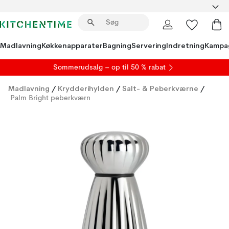
Madlavning
Køkkenapparater
Bagning
Servering
Indretning
Kampa
S
ommerudsalg
– op til 50 % rabat
Madlavning
/
Krydderihylden
/
Salt- & Peberkværne
/
Palm Bright peberkværn