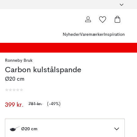
Nyheder
Varemærker
Inspiration
Ronneby Bruk
Carbon kulstålspande
Ø20 cm
781 kr.
(-49%)
399 kr.
Ø20 cm