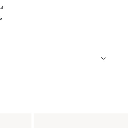
af
ve