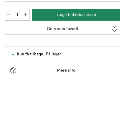
Læg i indkøbskurven
Gem som favorit
Kun få tilbage
,
På lager
Mere info