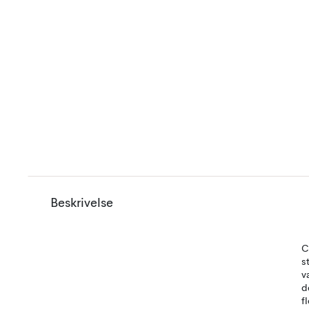
Beskrivelse
C
s
v
d
f