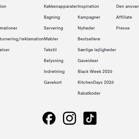
ion
Køkkenapparater
Inspiration
Den ansvar
Bagning
Kampagner
Affiliate
amationer
Servering
Nyheder
Presse
turnering/reklamation
Møbler
Bestsellere
elser
Tekstil
Særlige lejligheder
Belysning
Gaveideer
Indretning
Black Week 2026
Gavekort
KitchenDays 2026
Rabatkoder