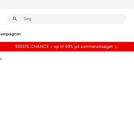
Kampagner
SIDSTE CHANCE – op til 50% på
sommerudsalget
de