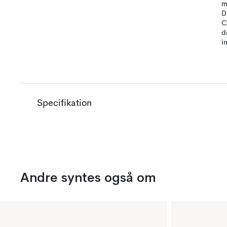
m
D
C
d
i
Specifikation
Andre syntes også om