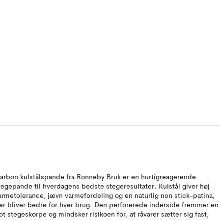
arbon kulstålspande fra Ronneby Bruk er en hurtigreagerende
tegepande til hverdagens bedste stegeresultater. Kulstål giver høj
armetolerance, jævn varmefordeling og en naturlig non stick-patina,
er bliver bedre for hver brug. Den perforerede inderside fremmer en
lot stegeskorpe og mindsker risikoen for, at råvarer sætter sig fast,