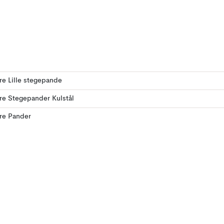
ere Lille stegepande
ere Stegepander Kulstål
ere Pander