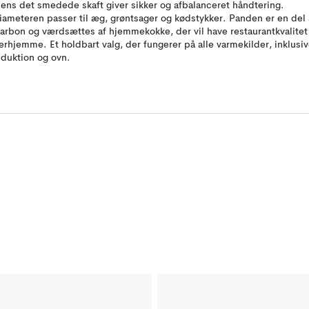
ens det smedede skaft giver sikker og afbalanceret håndtering.
iameteren passer til æg, grøntsager og kødstykker. Panden er en del 
arbon og værdsættes af hjemmekokke, der vil have restaurantkvalitet
erhjemme. Et holdbart valg, der fungerer på alle varmekilder, inklusi
nduktion og ovn.