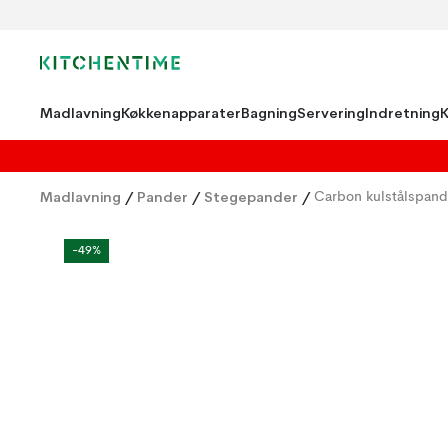
Madlavning
Køkkenapparater
Bagning
Servering
Indretning
Madlavning
/
Pander
/
Stegepander
/
Carbon kulstålspan
-49%