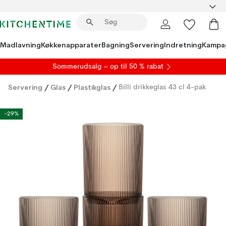
Madlavning
Køkkenapparater
Bagning
Servering
Indretning
Kampa
S
ommerudsalg
– op til 50 % rabat
Servering
/
Glas
/
Plastikglas
/
Billi drikkeglas 43 cl 4-pak
-29%