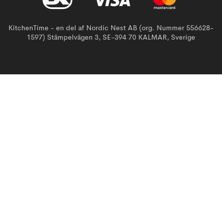
KitchenTime - en del af Nordic Nest AB (org. Nummer 556628-
1597) Stämpelvägen 3, SE-394 70 KALMAR, Sverige