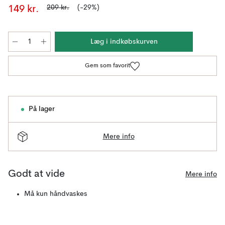
209 kr.
(-29%)
149 kr.
Læg i indkøbskurven
Gem som favorit
På lager
Mere info
Godt at vide
Mere info
Må kun håndvaskes