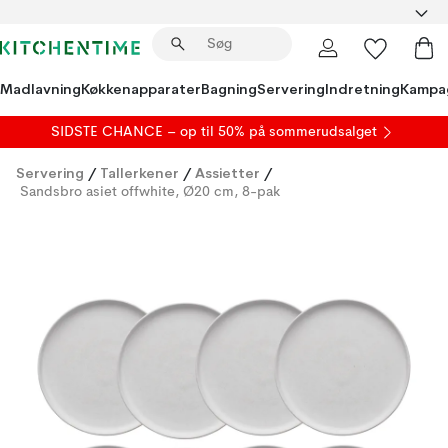
Madlavning
Køkkenapparater
Bagning
Servering
Indretning
Kampa
SIDSTE CHANCE – op til 50% på
sommerudsalget
Servering
/
Tallerkener
/
Assietter
/
Sandsbro asiet offwhite, Ø20 cm, 8-pak