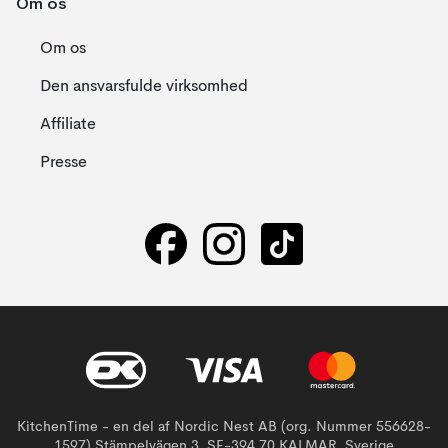
Om os
Om os
Den ansvarsfulde virksomhed
Affiliate
Presse
KitchenTime - en del af Nordic Nest AB (org. Nummer 556628-
1597) Stämpelvägen 3, SE-394 70 KALMAR, Sverige