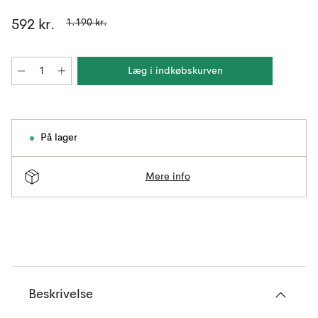
1.190 kr.
592 kr.
Læg i indkøbskurven
På lager
Mere info
Beskrivelse