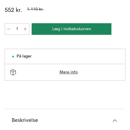
1.110 kr.
552 kr.
Læg i indkøbskurven
På lager
Mere info
Beskrivelse