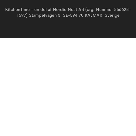
KitchenTime - en del af Nordic Nest AB (org. Nummer 556628-
1597) Stämpelvägen 3, SE-394 70 KALMAR, Sverige