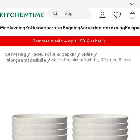
Madlavning
Køkkenapparater
Bagning
Servering
Indretning
Kampa
S
ommerudsalg
– op til 50 % rabat
Servering
/
Fade, skåle & bakker
/
Skåle
/
Morgenmadsskåle
/
Sandsbro skål offwhite, Ø15 cm, 8-pak