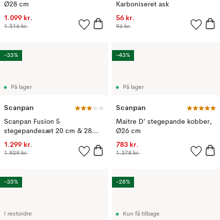
Ø28 cm
Karboniseret ask
1.099 kr.
56 kr.
1.516 kr.
96 kr.
-33%
-43%
På lager
På lager
Scanpan
Scanpan
Scanpan Fusion 5
Maitre D’ stegepande kobber,
stegepandesæt 20 cm & 28
Ø26 cm
cm, 2-dele
1.299 kr.
783 kr.
1.929 kr.
1.378 kr.
-35%
-28%
I restordre
Kun få tilbage