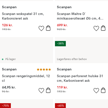
Scanpan
Scanpan
Scanpan wokspatel 31 cm,
Scanpan Maitre D´
Karbonsieret ask
minikasserollesæt Ø6 cm, 4
dele
126 kr.
699 kr.
193 kr.
965 kr.
-38%
På lager
Lagerføres efter behov
Scanpan
Scanpan
Scanpan rengøringsmiddel, 12
Scanpan perforeret hulske 31
cl
cm, Karboniseret ask
64,95 kr.
119 kr.
96 kr.
193 kr.
-70%
-60%