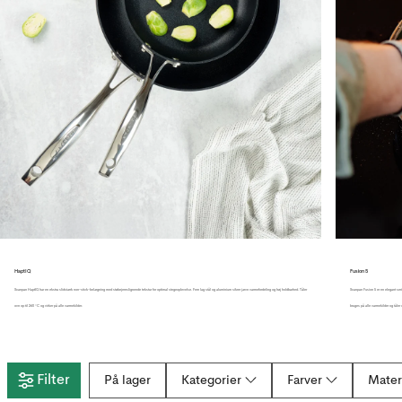
HaptIQ
Fusion 5
Scanpan HaptIQ har en ekstra slidstærk non-stick-belægning med støbejernslignende tekstur for optimal stegeoplevelse. Fem lag stål og aluminium sikrer jævn varmefordeling og høj holdbarhed. Tåler
Scanpan Fusion 5 er en elegant seri
ovn op til 260 °C og virker på alle varmekilder.
bruges på alle varmekilder og tåle
Filter
På lager
Kategorier
Farver
Mater