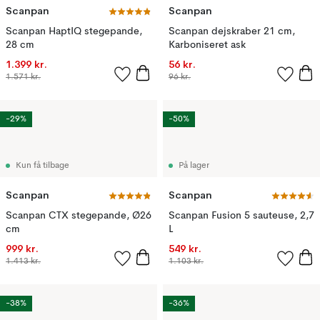
Scanpan
Scanpan
Scanpan HaptIQ stegepande,
Scanpan dejskraber 21 cm,
28 cm
Karboniseret ask
1.399 kr.
56 kr.
1.571 kr.
96 kr.
-29%
-50%
Kun få tilbage
På lager
Scanpan
Scanpan
Scanpan CTX stegepande, Ø26
Scanpan Fusion 5 sauteuse, 2,7
cm
L
999 kr.
549 kr.
1.413 kr.
1.103 kr.
-38%
-36%