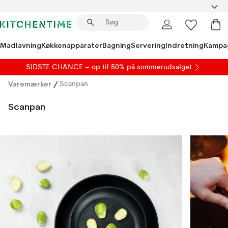
Madlavning
Køkkenapparater
Bagning
Servering
Indretning
Kampa
SIDSTE CHANCE – op til 50% på
sommerudsalget
Varemærker
/
Scanpan
Scanpan