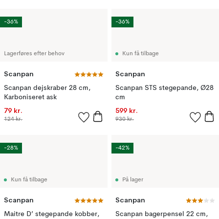
-36%
-36%
Lagerføres efter behov
Kun få tilbage
Scanpan
Scanpan
Scanpan dejskraber 28 cm,
Scanpan STS stegepande, Ø28
Karboniseret ask
cm
79 kr.
599 kr.
124 kr.
930 kr.
-28%
-42%
Kun få tilbage
På lager
Scanpan
Scanpan
Maitre D’ stegepande kobber,
Scanpan bagerpensel 22 cm,