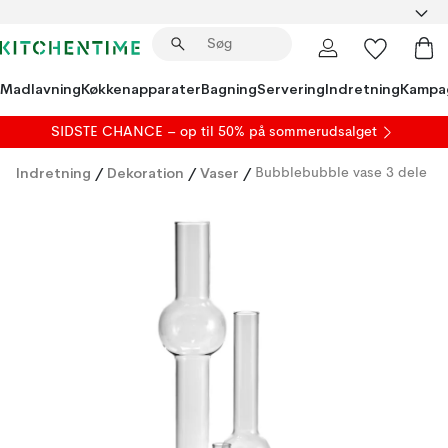
Madlavning
Køkkenapparater
Bagning
Servering
Indretning
Kampa
SIDSTE CHANCE – op til 50% på
sommerudsalget
Indretning
/
Dekoration
/
Vaser
/
Bubblebubble vase 3 dele