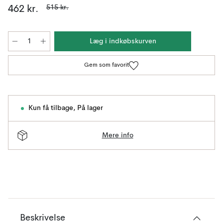
515 kr.
462 kr.
Læg i indkøbskurven
Gem som favorit
Kun få tilbage
,
På lager
Mere info
Beskrivelse