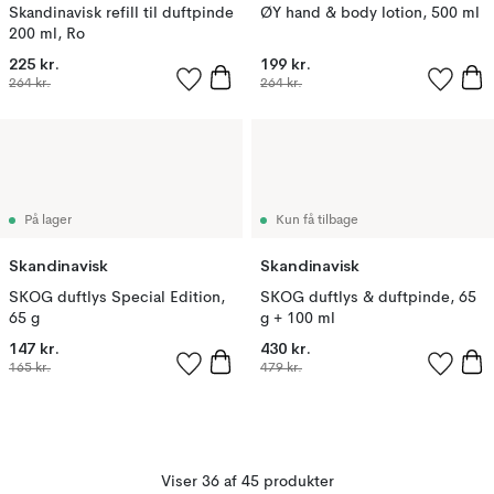
Skandinavisk refill til duftpinde
ØY hand & body lotion, 500 ml
200 ml, Ro
225 kr.
199 kr.
264 kr.
264 kr.
På lager
Kun få tilbage
Skandinavisk
Skandinavisk
SKOG duftlys Special Edition,
SKOG duftlys & duftpinde, 65
65 g
g + 100 ml
147 kr.
430 kr.
165 kr.
479 kr.
Viser 36 af 45 produkter