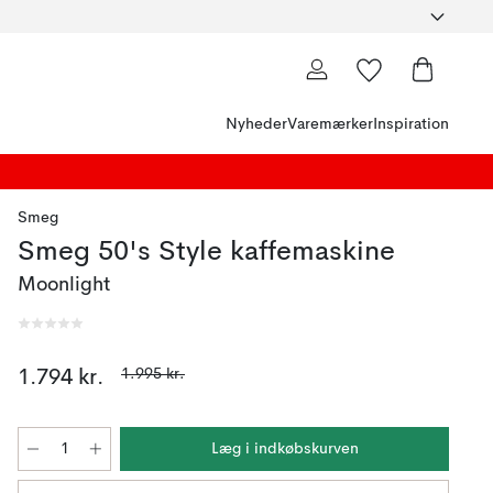
Nyheder
Varemærker
Inspiration
Smeg
Smeg 50's Style kaffemaskine
Moonlight
1.995 kr.
1.794 kr.
Læg i indkøbskurven