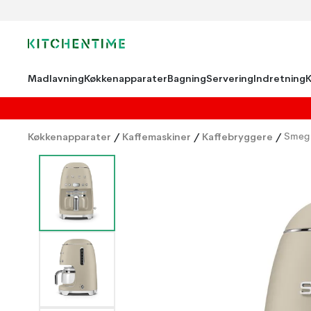
Madlavning
Køkkenapparater
Bagning
Servering
Indretning
Køkkenapparater
/
Kaffemaskiner
/
Kaffebryggere
/
Smeg 