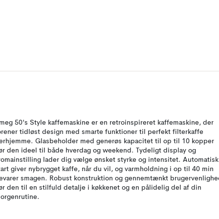
meg 50's Style kaffemaskine er en retroinspireret kaffemaskine, der
orener tidløst design med smarte funktioner til perfekt filterkaffe
erhjemme. Glasbeholder med generøs kapacitet til op til 10 kopper
ør den ideel til både hverdag og weekend. Tydeligt display og
romainstilling lader dig vælge ønsket styrke og intensitet. Automatisk
tart giver nybrygget kaffe, når du vil, og varmholdning i op til 40 min
evarer smagen. Robust konstruktion og gennemtænkt brugervenlighe
ør den til en stilfuld detalje i køkkenet og en pålidelig del af din
orgenrutine.