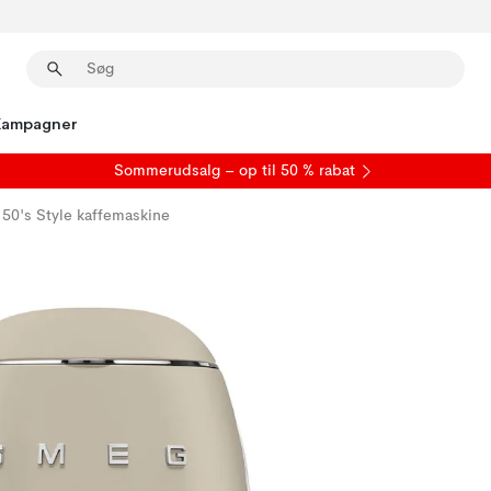
Kampagner
S
ommerudsalg
– op til 50 % rabat
50's Style kaffemaskine