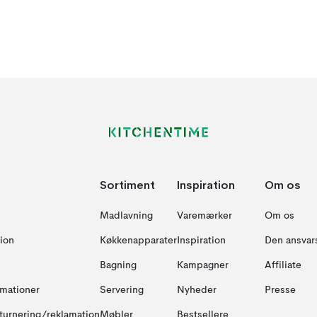
Sortiment
Inspiration
Om os
Madlavning
Varemærker
Om os
ion
Køkkenapparater
Inspiration
Den ansvar
Bagning
Kampagner
Affiliate
amationer
Servering
Nyheder
Presse
turnering/reklamation
Møbler
Bestsellere