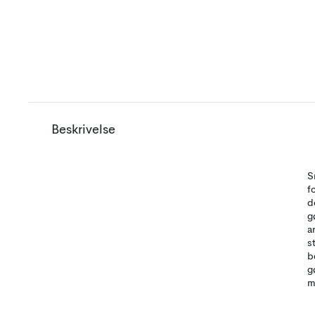
Beskrivelse
S
f
d
g
a
s
b
g
m