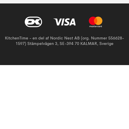
KitchenTime - en del af Nordic Nest AB (org. Nummer 556628-
1597) Stämpelvägen 3, SE-394 70 KALMAR, Sverige