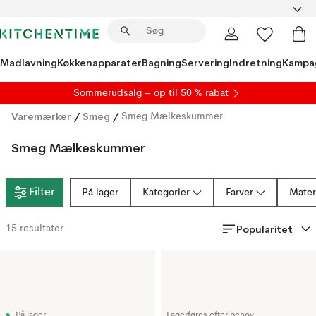
Madlavning
Køkkenapparater
Bagning
Servering
Indretning
Kampa
S
ommerudsalg
– op til 50 % rabat
Varemærker
/
Smeg
/
Smeg Mælkeskummer
Smeg Mælkeskummer
Filter
På lager
Kategorier
Farver
Mater
Popularitet
15
resultater
På lager
Lagerføres efter behov