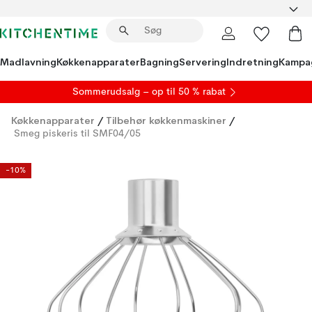
Madlavning
Køkkenapparater
Bagning
Servering
Indretning
Kampa
S
ommerudsalg
– op til 50 % rabat
Køkkenapparater
/
Tilbehør køkkenmaskiner
/
Smeg piskeris til SMF04/05
-10%