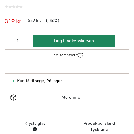
589 kr.
(-46%)
319 kr.
Læg i indkøbskurven
Gem som favorit
Kun få tilbage
,
På lager
Mere info
Krystalglas
Produktionsland
Tyskland