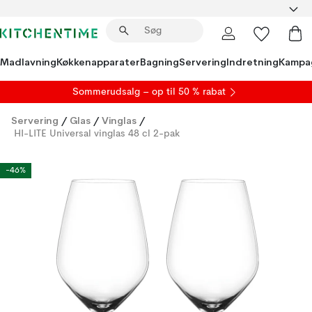
Madlavning
Køkkenapparater
Bagning
Servering
Indretning
Kampa
S
ommerudsalg
– op til 50 % rabat
Servering
/
Glas
/
Vinglas
/
HI-LITE Universal vinglas 48 cl 2-pak
-46%