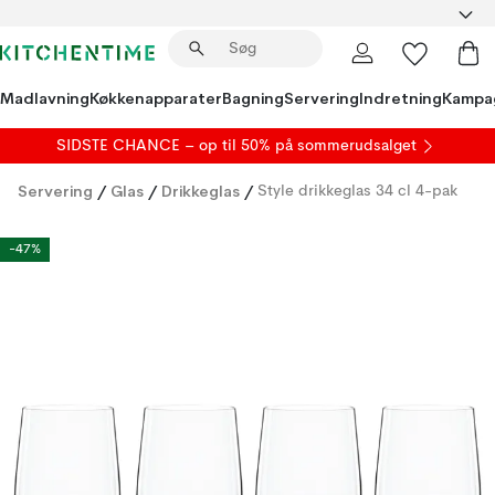
Madlavning
Køkkenapparater
Bagning
Servering
Indretning
Kampa
SIDSTE CHANCE – op til 50% på
sommerudsalget
Servering
/
Glas
/
Drikkeglas
/
Style drikkeglas 34 cl 4-pak
-47%