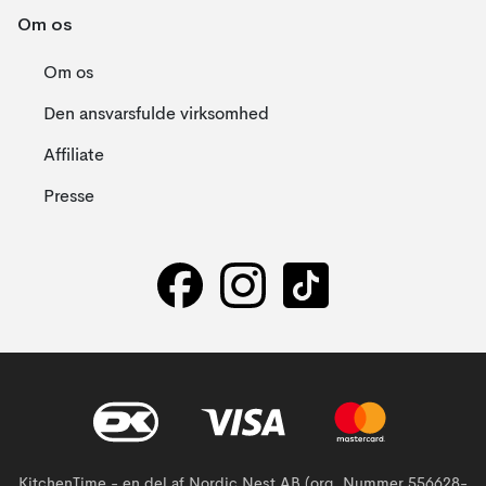
Om os
Om os
Den ansvarsfulde virksomhed
Affiliate
Presse
KitchenTime - en del af Nordic Nest AB (org. Nummer 556628-