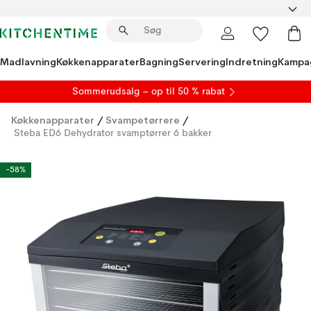
Madlavning
Køkkenapparater
Bagning
Servering
Indretning
Kampa
S
ommerudsalg
– op til 50 % rabat
Køkkenapparater
/
Svampetørrere
/
Steba ED6 Dehydrator svamptørrer 6 bakker
-58%