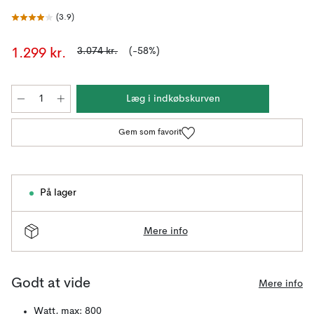
(
3.9
)
3.074 kr.
(-58%)
1.299 kr.
Læg i indkøbskurven
Gem som favorit
På lager
Mere info
Godt at vide
Mere info
Watt, max: 800