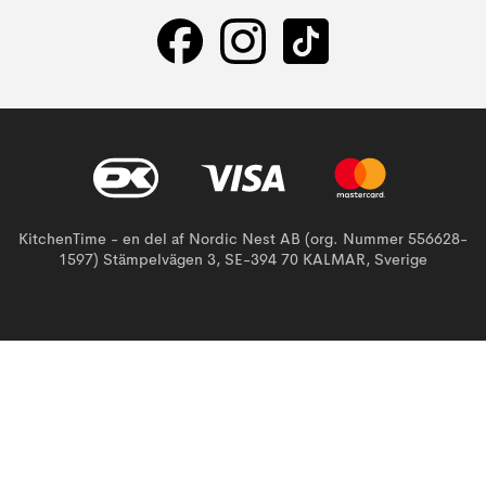
KitchenTime - en del af Nordic Nest AB (org. Nummer 556628-
1597) Stämpelvägen 3, SE-394 70 KALMAR, Sverige