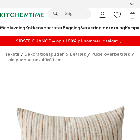
Madlavning
Køkkenapparater
Bagning
Servering
Indretning
Kampa
SIDSTE CHANCE – op til 50% på
sommerudsalget
Tekstil
/
Dekorationspuder & Betræk
/
Pude overbetræk
/
Lola pudebetræk 40x60 cm