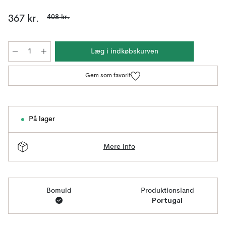
408 kr.
367 kr.
Læg i indkøbskurven
Gem som favorit
På lager
Mere info
Bomuld
Produktionsland
Portugal