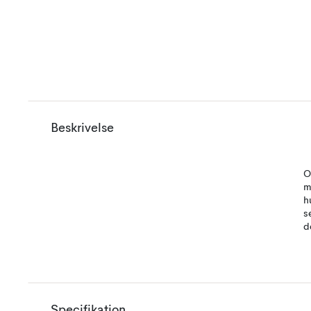
Beskrivelse
O
m
h
s
d
Specifikation