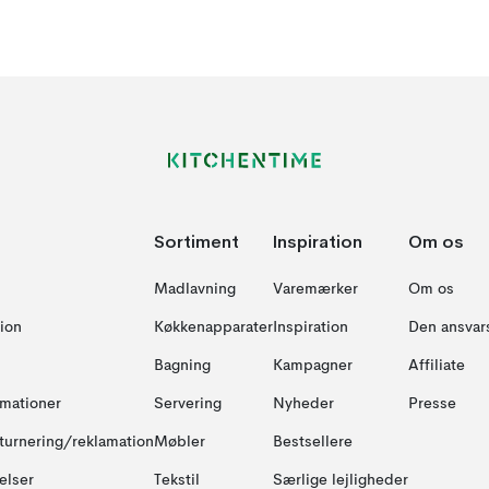
Sortiment
Inspiration
Om os
Madlavning
Varemærker
Om os
ion
Køkkenapparater
Inspiration
Den ansvar
Bagning
Kampagner
Affiliate
amationer
Servering
Nyheder
Presse
turnering/reklamation
Møbler
Bestsellere
elser
Tekstil
Særlige lejligheder