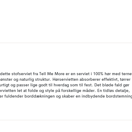
dette stofserviet fra Tell Me More er en serviet i 100% hør med terne
ønster og naturlig struktur. Hørservietten absorberer effektivt, tørrer
urtigt og passer lige godt til hverdag som til fest. Det bløde fald gør
ervietten let at folde og style på forskellige måder. En tidløs detalje,
er fuldender borddækningen og skaber en indbydende bordstemnin