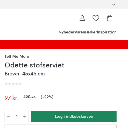
Nyheder
Varemærker
Inspiration
Tell Me More
Odette stofserviet
Brown, 45x45 cm
125 kr.
(-22%)
97 kr.
Læg i indkøbskurven