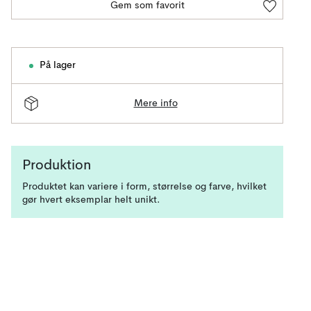
Gem som favorit
På lager
Mere info
Produktion
Produktet kan variere i form, størrelse og farve, hvilket
gør hvert eksemplar helt unikt.