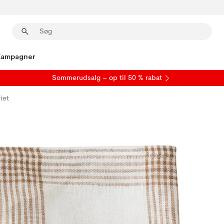
Kampagner
S
ommerudsalg
– op til 50 % rabat
iet