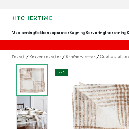
Madlavning
Køkkenapparater
Bagning
Servering
Indretning
Tekstil
/
Køkkentekstiler
/
Stofservietter
/
Odette stofserv
-22%