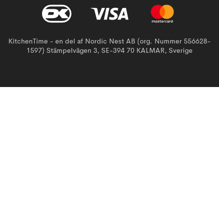
KitchenTime - en del af Nordic Nest AB (org. Nummer 556628-
1597) Stämpelvägen 3, SE-394 70 KALMAR, Sverige