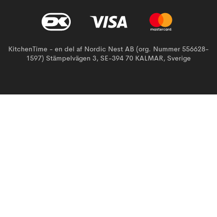
KitchenTime - en del af Nordic Nest AB (org. Nummer 556628-
1597) Stämpelvägen 3, SE-394 70 KALMAR, Sverige