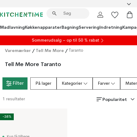
Madlavning
Køkkenapparater
Bagning
Servering
Indretning
Kampa
S
ommerudsalg
– op til 50 % rabat
Varemærker
/
Tell Me More
/
Taranto
Tell Me More Taranto
Filter
På lager
Kategorier
Farver
Mater
Popularitet
1
resultater
-38%
Kun få tilbage