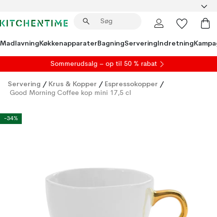
Madlavning
Køkkenapparater
Bagning
Servering
Indretning
Kampa
S
ommerudsalg
– op til 50 % rabat
Servering
/
Krus & Kopper
/
Espressokopper
/
Good Morning Coffee kop mini 17,5 cl
-34%