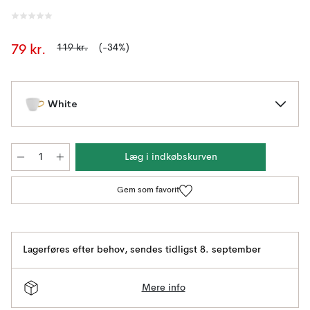
119 kr.
(-34%)
79 kr.
White
Læg i indkøbskurven
Gem som favorit
Lagerføres efter behov
,
sendes tidligst 8. september
Mere info