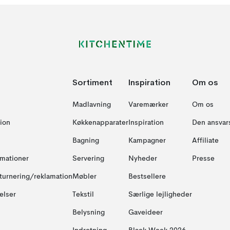
Sortiment
Inspiration
Om os
Madlavning
Varemærker
Om os
ion
Køkkenapparater
Inspiration
Den ansvar
Bagning
Kampagner
Affiliate
amationer
Servering
Nyheder
Presse
turnering/reklamation
Møbler
Bestsellere
elser
Tekstil
Særlige lejligheder
Belysning
Gaveideer