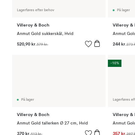
Lagerføres efter behov
På lager
Villeroy & Boch
Villeroy &
Anmut Gold sukkerskål, Hvid
Anmut Gold
520,90 kr.
244 kr.
579 kr.
273 k
-10%
På lager
Lagerføres ef
Villeroy & Boch
Villeroy &
Anmut Gold tallerken Ø 27 cm, Hvid
Anmut Gold 
370 kr.
357 kr.
413 kr.
397 k