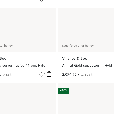
ter behov
Lagerføres efter behov
 Boch
Villeroy & Boch
 serveringsfad 41 cm, Hvid
Anmut Gold suppeterrin, Hvid
.
2.074,90 kr.
1.482 kr.
2.306 kr.
-20%