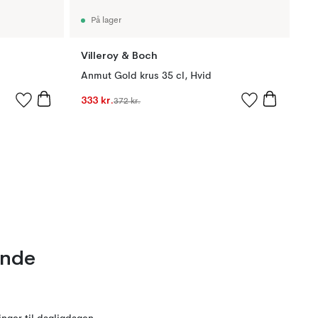
På lager
Villeroy & Boch
d
Anmut Gold krus 35 cl, Hvid
333 kr.
372 kr.
ende