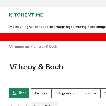
Madlavning
Køkkenapparater
Bagning
Servering
Indretning
Varemærker
/
Villeroy & Boch
Villeroy & Boch
Filter
På lager
Kategorier
Farver