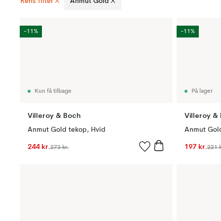
Rens filter
Anmut Gold
-11%
-11%
Kun få tilbage
På lager
Villeroy & Boch
Villeroy &
Anmut Gold tekop, Hvid
Anmut Gold
244 kr.
197 kr.
273 kr.
221 k