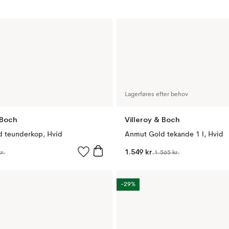
Lagerføres efter behov
 Boch
Villeroy & Boch
 teunderkop, Hvid
Anmut Gold tekande 1 l, Hvid
1.549 kr.
r.
1.565 kr.
-29%