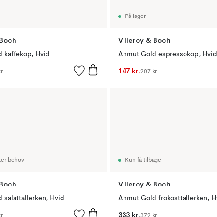
På lager
 Boch
Villeroy & Boch
 kaffekop, Hvid
Anmut Gold espressokop, Hvid
147 kr.
r.
207 kr.
ter behov
Kun få tilbage
 Boch
Villeroy & Boch
salattallerken, Hvid
Anmut Gold frokosttallerken, H
333 kr.
r.
372 kr.