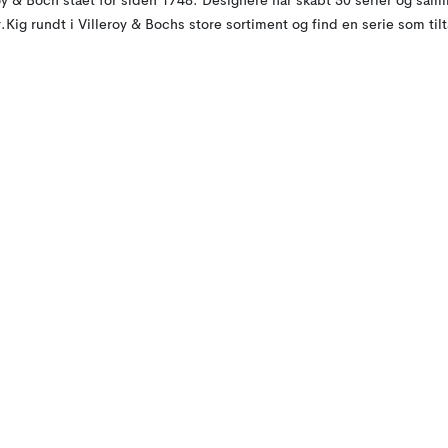
oy & Boch stået for siden 1748. Designere har skabt 50 serier og saml
r.Kig rundt i Villeroy & Bochs store sortiment og find en serie som tilt