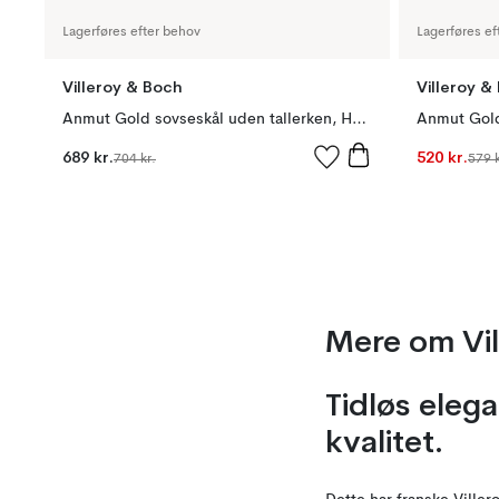
Lagerføres efter behov
Lagerføres ef
Villeroy & Boch
Villeroy &
Anmut Gold sovseskål uden tallerken, Hvid
Anmut Gold
689 kr.
520 kr.
704 kr.
579 k
Mere om Vil
Tidløs eleg
kvalitet.