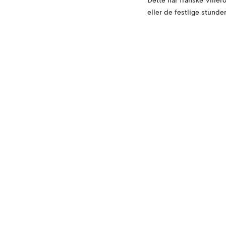
Dette har franske Viller
eller de festlige stunde