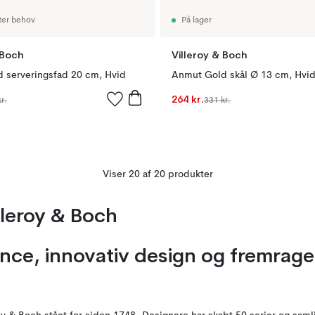
ter behov
På lager
 Boch
Villeroy & Boch
 serveringsfad 20 cm, Hvid
Anmut Gold skål Ø 13 cm, Hvi
264 kr.
r.
331 kr.
Viser 20 af 20 produkter
leroy & Boch
ance, innovativ design og fremrag