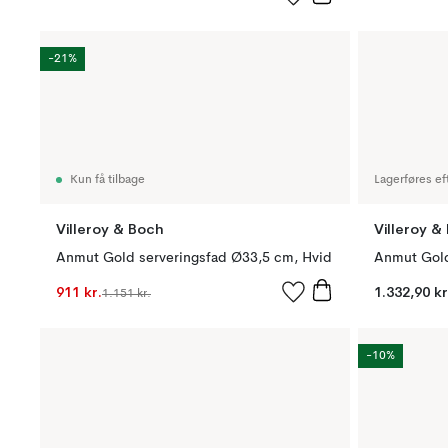
-21%
Kun få tilbage
Lagerføres ef
Villeroy & Boch
Villeroy &
Anmut Gold serveringsfad Ø33,5 cm, Hvid
Anmut Gold
911 kr.
1.332,90 kr
1.151 kr.
-10%