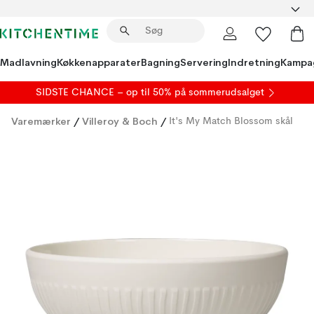
Madlavning
Køkkenapparater
Bagning
Servering
Indretning
Kampa
SIDSTE CHANCE – op til 50% på
sommerudsalget
Varemærker
/
Villeroy & Boch
/
It's My Match Blossom skål