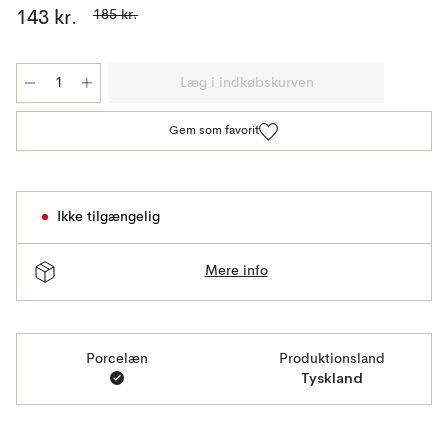
185 kr.
143 kr.
Læg i indkøbskurven
Gem som favorit
Ikke tilgængelig
Mere info
Porcelæn
Produktionsland
Tyskland