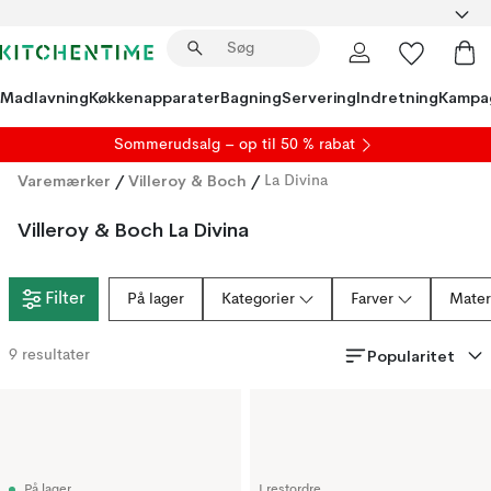
Madlavning
Køkkenapparater
Bagning
Servering
Indretning
Kampa
S
ommerudsalg
– op til 50 % rabat
Varemærker
/
Villeroy & Boch
/
La Divina
Villeroy & Boch La Divina
Filter
På lager
Kategorier
Farver
Mater
Popularitet
9
resultater
På lager
I restordre