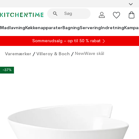
Madlavning
Køkkenapparater
Bagning
Servering
Indretning
Kampa
S
ommerudsalg
– op til 50 % rabat
Varemærker
/
Villeroy & Boch
/
NewWave skål
-37%