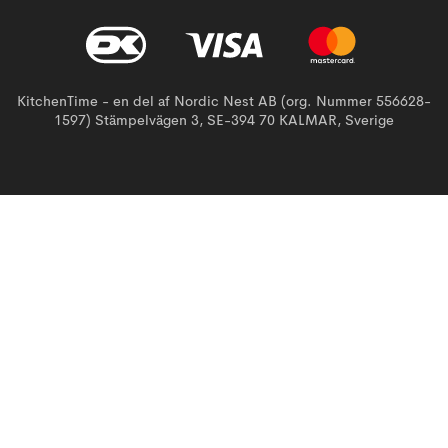
KitchenTime - en del af Nordic Nest AB (org. Nummer 556628-
1597) Stämpelvägen 3, SE-394 70 KALMAR, Sverige