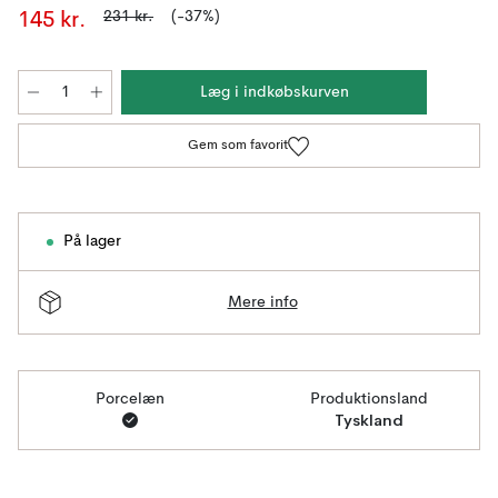
231 kr.
(-37%)
145 kr.
Læg i indkøbskurven
Gem som favorit
På lager
Mere info
Porcelæn
Produktionsland
Tyskland