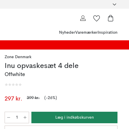
Nyheder
Varemærker
Inspiration
Zone Denmark
Inu opvaskesæt 4 dele
Offwhite
399 kr.
(-26%)
297 kr.
Læg i indkøbskurven