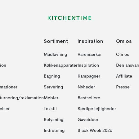
Sortiment
Inspiration
Om os
Madlavning
Varemærker
Om os
ion
Køkkenapparater
Inspiration
Den ansvar
Bagning
Kampagner
Affiliate
amationer
Servering
Nyheder
Presse
turnering/reklamation
Møbler
Bestsellere
elser
Tekstil
Særlige lejligheder
Belysning
Gaveideer
Indretning
Black Week 2026