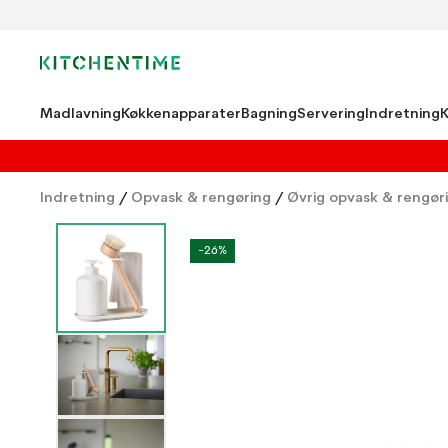
Madlavning
Køkkenapparater
Bagning
Servering
Indretning
Indretning
/
Opvask & rengøring
/
Øvrig opvask & rengør
-26%