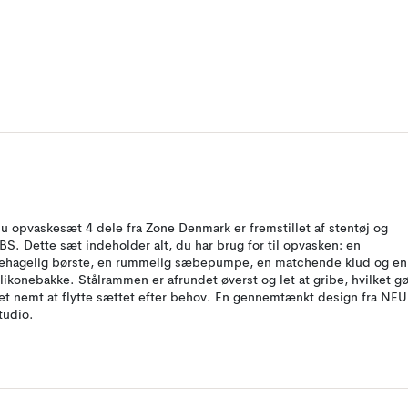
nu opvaskesæt 4 dele fra Zone Denmark er fremstillet af stentøj og
BS. Dette sæt indeholder alt, du har brug for til opvasken: en
ehagelig børste, en rummelig sæbepumpe, en matchende klud og en
ilikonebakke. Stålrammen er afrundet øverst og let at gribe, hvilket gø
et nemt at flytte sættet efter behov. En gennemtænkt design fra NEU
tudio.