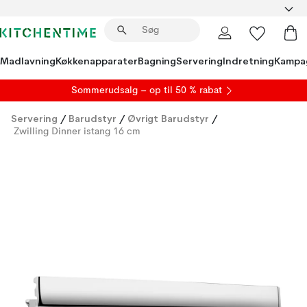
Madlavning
Køkkenapparater
Bagning
Servering
Indretning
Kampa
S
ommerudsalg
– op til 50 % rabat
Servering
/
Barudstyr
/
Øvrigt Barudstyr
/
Zwilling Dinner istang 16 cm