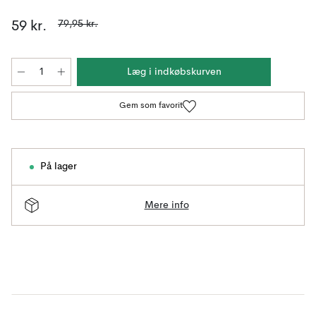
79,95 kr.
59 kr.
Læg i indkøbskurven
Gem som favorit
På lager
Mere info