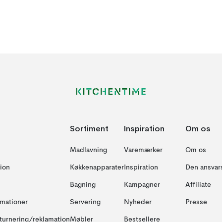
Sortiment
Inspiration
Om os
Madlavning
Varemærker
Om os
ion
Køkkenapparater
Inspiration
Den ansvar
Bagning
Kampagner
Affiliate
amationer
Servering
Nyheder
Presse
turnering/reklamation
Møbler
Bestsellere