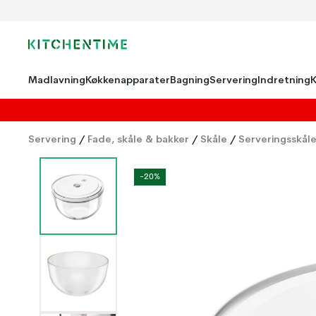
Madlavning
Køkkenapparater
Bagning
Servering
Indretning
Servering
/
Fade, skåle & bakker
/
Skåle
/
Serveringsskål
-20%