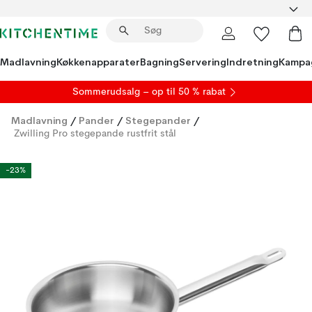
Madlavning
Køkkenapparater
Bagning
Servering
Indretning
Kampa
S
ommerudsalg
– op til 50 % rabat
Madlavning
/
Pander
/
Stegepander
/
Zwilling Pro stegepande rustfrit stål
-23%