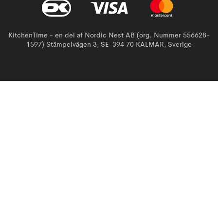
KitchenTime - en del af Nordic Nest AB (org. Nummer 556628-
1597) Stämpelvägen 3, SE-394 70 KALMAR, Sverige