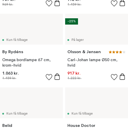
969 kr.
1.459 kr.
-25%
Kun få tilbage
På lager
By Rydéns
Olsson & Jensen
Omega bordlampe 67 cm,
Carl-Johan lampe Ø50 cm,
krom-hvid
hvid
1.063 kr.
917 kr.
1.459 kr.
1.222 kr.
Kun få tilbage
Kun få tilbage
Belid
House Doctor