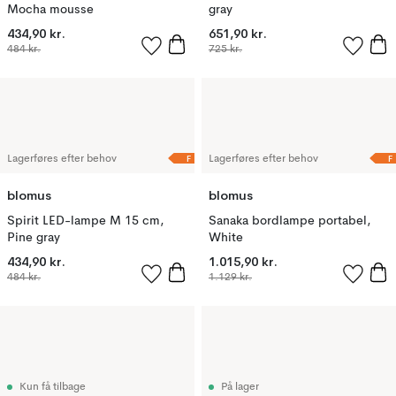
Mocha mousse
gray
434,90 kr.
651,90 kr.
484 kr.
725 kr.
F
F
Lagerføres efter behov
Lagerføres efter behov
blomus
blomus
Spirit LED-lampe M 15 cm,
Sanaka bordlampe portabel,
Pine gray
White
434,90 kr.
1.015,90 kr.
484 kr.
1.129 kr.
Kun få tilbage
På lager