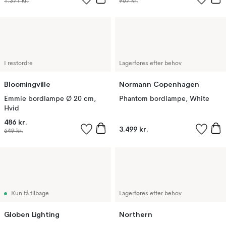
1.371 kr.
967 kr.
I restordre
Lagerføres efter behov
Bloomingville
Normann Copenhagen
Emmie bordlampe Ø 20 cm,
Phantom bordlampe, White
Hvid
486 kr.
3.499 kr.
649 kr.
Kun få tilbage
Lagerføres efter behov
Globen Lighting
Northern