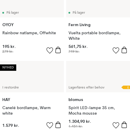
På lager
På lager
OYOY
Ferm Living
Rainbow natlampe, Offwhite
Vuelta portable bordlampe,
White
195 kr.
561,75 kr.
279 kr.
749 kr.
NYHED
E
I restordre
Lagerføres efter behov
HAY
blomus
Canelé bordlampe, Warm
Spirit LED-lampe 35 cm,
white
Mocha mousse
1.304,90 kr.
1.579 kr.
1.451 kr.