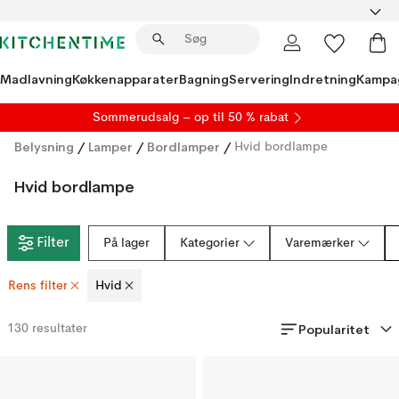
Madlavning
Køkkenapparater
Bagning
Servering
Indretning
Kampa
S
ommerudsalg
– op til 50 % rabat
Belysning
/
Lamper
/
Bordlamper
/
Hvid bordlampe
Hvid bordlampe
Filter
På lager
Kategorier
Varemærker
Rens filter
Hvid
Popularitet
130
resultater