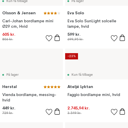
Kun få tilbage
På lager
Olsson & Jensen
Eva Solo
Carl-Johan bordlampe mini
Eva Solo SunLight solcelle
Ø29 cm, Hvid
lampe, hvid
605 kr.
599 kr.
806 kr.
699,95 kr.
-23%
På lager
Kun få tilbage
Herstal
Ateljé Lyktan
Vienda bordlampe, messing-
Faggio bordlampe mini, hvid
hvid
449 kr.
2.745,94 kr.
729 kr.
3.549 kr.