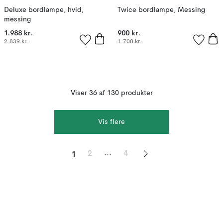
Deluxe bordlampe, hvid,
Twice bordlampe, Messing
messing
1.988 kr.
900 kr.
2.839 kr.
1.700 kr.
Viser 36 af 130 produkter
Vis flere
1
...
2
4