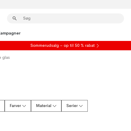
Kampagner
S
ommerudsalg
– op til 50 % rabat
 glas
Farver
Material
Serier