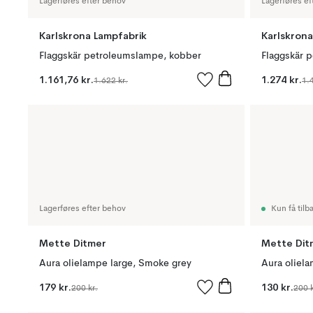
Lagerføres efter behov
Lagerføres ef
Karlskrona Lampfabrik
Karlskrona
Flaggskär petroleumslampe, kobber
Flaggskär 
1.161,76 kr.
1.274 kr.
1.622 kr.
1.
Lagerføres efter behov
Kun få tilb
Mette Ditmer
Mette Dit
Aura olielampe large, Smoke grey
Aura oliel
179 kr.
130 kr.
200 kr.
200 k