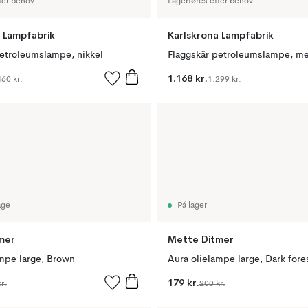
ter behov
Lagerføres efter behov
 Lampfabrik
Karlskrona Lampfabrik
petroleumslampe, nikkel
Flaggskär petroleumslampe, m
1.168 kr.
460 kr.
1.299 kr.
age
På lager
mer
Mette Ditmer
ampe large, Brown
Aura olielampe large, Dark fore
179 kr.
r.
200 kr.