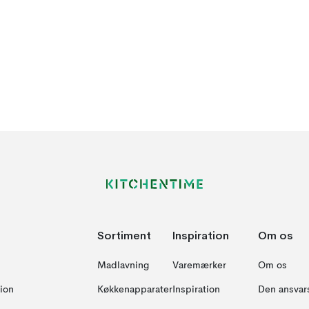
Sortiment
Inspiration
Om os
Madlavning
Varemærker
Om os
ion
Køkkenapparater
Inspiration
Den ansvar