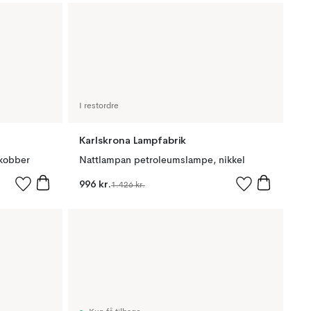
I restordre
Karlskrona Lampfabrik
kobber
Nattlampan petroleumslampe, nikkel
996 kr.
1.426 kr.