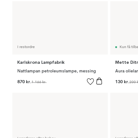
I restordre
Kun få tilb
Karlskrona Lampfabrik
Mette Dit
Nattlampan petroleumslampe, messing
Aura oliel
870 kr.
130 kr.
1.166 kr.
200 k