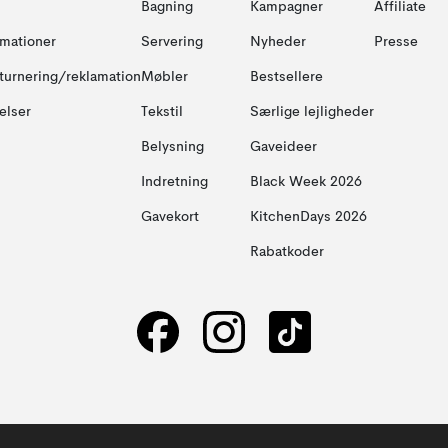
Bagning
Kampagner
Affiliate
amationer
Servering
Nyheder
Presse
turnering/reklamation
Møbler
Bestsellere
elser
Tekstil
Særlige lejligheder
Belysning
Gaveideer
Indretning
Black Week 2026
Gavekort
KitchenDays 2026
Rabatkoder