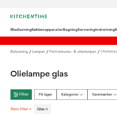
Madlavning
Køkkenapparater
Bagning
Servering
Indretning
Belysning
/
Lamper
/
Petroleums- & olielamper
/
Olielampe
Olielampe glas
Filter
På lager
Kategorier
Varemærker
Rens filter
Glas