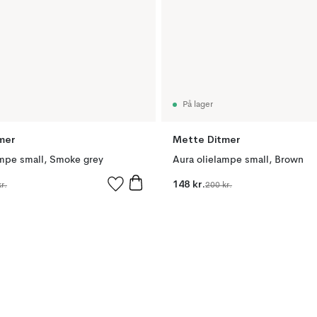
På lager
mer
Mette Ditmer
ampe small, Smoke grey
Aura olielampe small, Brown
148 kr.
r.
200 kr.