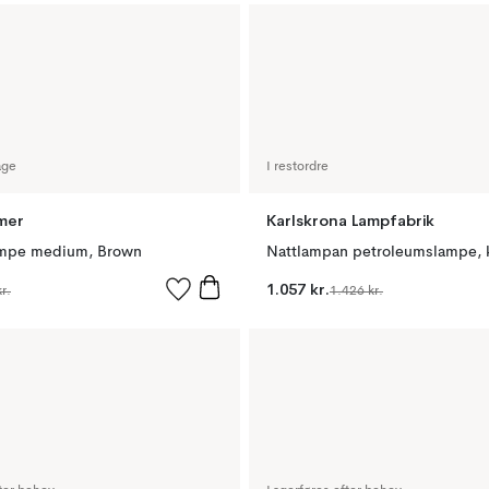
age
I restordre
mer
Karlskrona Lampfabrik
ampe medium, Brown
Nattlampan petroleumslampe, 
1.057 kr.
r.
1.426 kr.