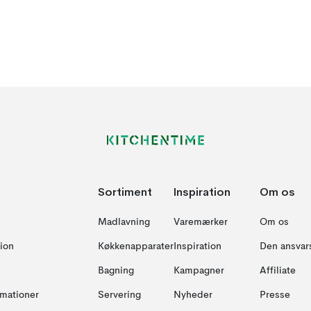
Sortiment
Inspiration
Om os
Madlavning
Varemærker
Om os
ion
Køkkenapparater
Inspiration
Den ansvar
Bagning
Kampagner
Affiliate
amationer
Servering
Nyheder
Presse