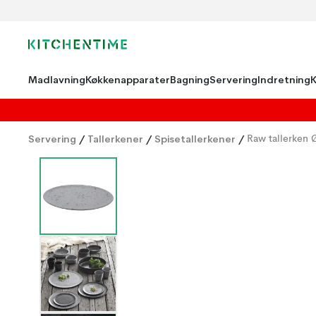
Madlavning
Køkkenapparater
Bagning
Servering
Indretning
Servering
/
Tallerkener
/
Spisetallerkener
/
Raw tallerken