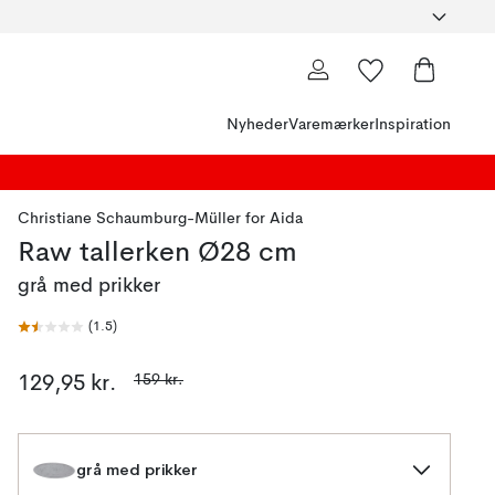
Nyheder
Varemærker
Inspiration
Christiane Schaumburg-Müller
for
Aida
Raw tallerken Ø28 cm
grå med prikker
(
1.5
)
159 kr.
129,95 kr.
grå med prikker