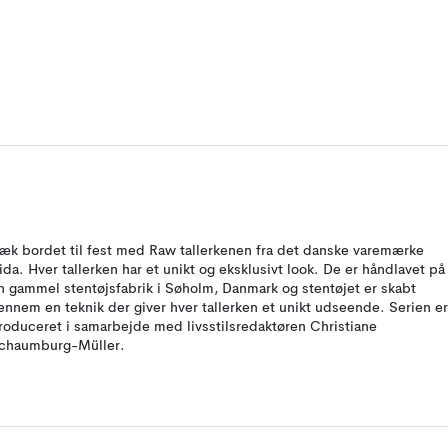
æk bordet til fest med Raw tallerkenen fra det danske varemærke
ida. Hver tallerken har et unikt og eksklusivt look. De er håndlavet på
n gammel stentøjsfabrik i Søholm, Danmark og stentøjet er skabt
ennem en teknik der giver hver tallerken et unikt udseende. Serien er
roduceret i samarbejde med livsstilsredaktøren Christiane
chaumburg-Müller.