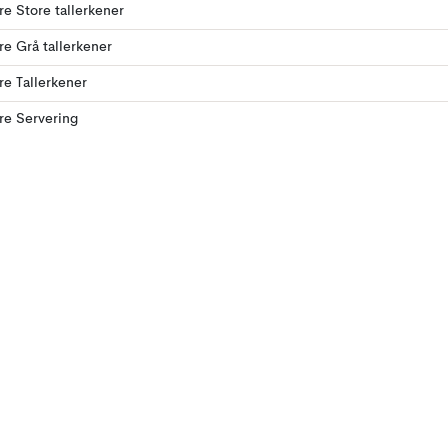
ere Store tallerkener
ere Grå tallerkener
ere Tallerkener
ere Servering