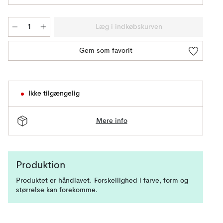
Læg i indkøbskurven
Gem som favorit
Ikke tilgængelig
Mere info
Produktion
Produktet er håndlavet. Forskellighed i farve, form og
størrelse kan forekomme.