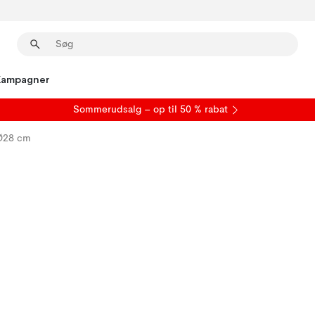
Kampagner
S
ommerudsalg
– op til 50 % rabat
 Ø28 cm