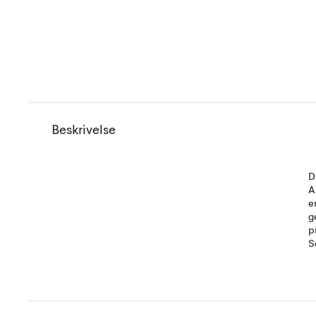
Beskrivelse
D
A
e
g
p
S