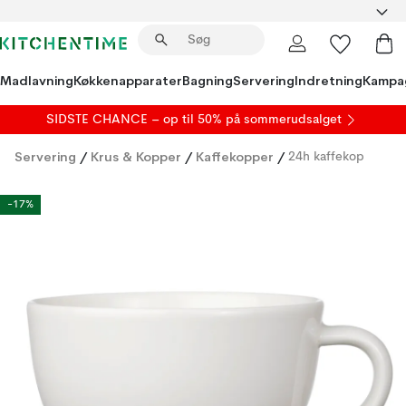
Madlavning
Køkkenapparater
Bagning
Servering
Indretning
Kampa
SIDSTE CHANCE – op til 50% på
sommerudsalget
Servering
/
Krus & Kopper
/
Kaffekopper
/
24h kaffekop
-17%