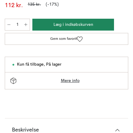
135 kr.
(-17%)
112 kr.
Læg i indkøbskurven
Gem som favorit
Kun få tilbage
,
På lager
Mere info
Beskrivelse