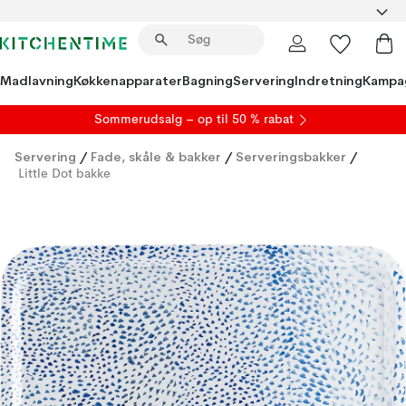
Madlavning
Køkkenapparater
Bagning
Servering
Indretning
Kampa
S
ommerudsalg
– op til 50 % rabat
Servering
/
Fade, skåle & bakker
/
Serveringsbakker
/
Little Dot bakke