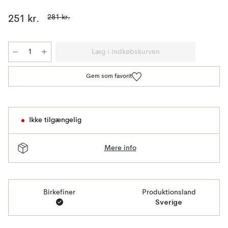
281 kr.
251 kr.
Læg i indkøbskurven
Gem som favorit
Ikke tilgængelig
Mere info
Birkefiner
Produktionsland
Sverige