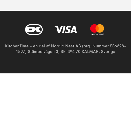
KitchenTime - en del af Nordic Nest AB (org. Nummer 556628-
1597) Stämpelvägen 3, SE-394 70 KALMAR, Sverige