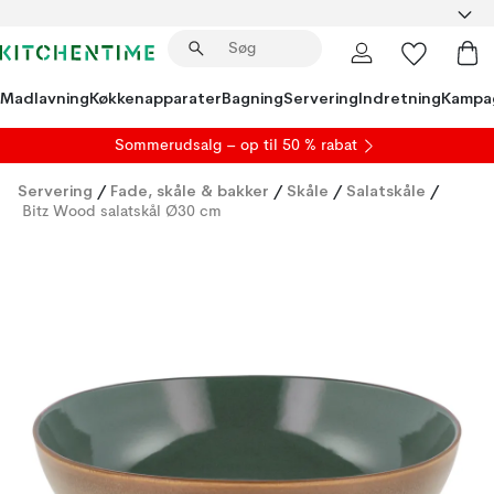
Madlavning
Køkkenapparater
Bagning
Servering
Indretning
Kampa
S
ommerudsalg
– op til 50 % rabat
Servering
/
Fade, skåle & bakker
/
Skåle
/
Salatskåle
/
Bitz Wood salatskål Ø30 cm